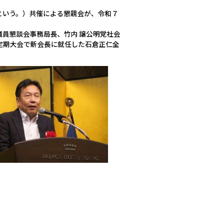
という。）共催による懇親会が、令和７
員懇談会事務局長、竹内 譲公明党社会
定期大会で新会長に就任した石倉正仁全