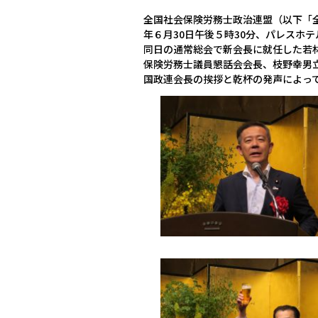
全国社会保険労務士政治連盟（以下「
年６月30日午後５時30分、パレスホ
同日の通常総会で新会長に就任した若
保険労務士議員懇話会会長、枝野幸男
国政連会長の挨拶と乾杯の発声によっ